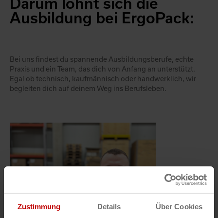
Darum lohnt sich die
Ausbildung bei ErgoPack:
Bei uns findest du spannende Ausbildungsberufe, echte
Praxis und ein Team, das dich von Anfang an unterstützt.
Egal ob technisch, kaufmännisch oder handwerklich, wir
begleiten dich auf deinem Weg ins Berufsleben.
Zustimmung
Details
Über Cookies