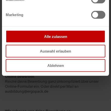
Ausbildung: Kaufmann-/frau für
Büromanagement
Marketing
Studium: BWL-Industrie
Studium: Maschinenbauingenieur/-in
Studium: Wirtschaftsingenieur/-in
Alle zulassen
Auswahl erlauben
Der Bewerbungsprozess:
Ablehnen
Online bewerben
Reiche deine Bewerbung ganz unkompliziert über unser
Online-Formular ein. Oder direkt per Mail an
ausbildung@ergopack.de